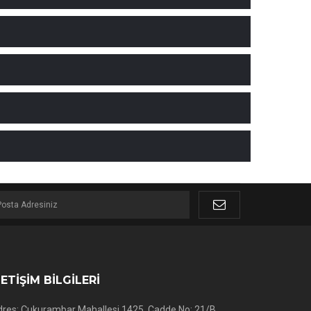
LETİŞİM BİLGİLERİ
res: Çukurambar Mahallesi 1425. Cadde No: 21/B