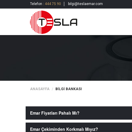
Telefon :
444 75 90
bilgi@teslaemar.com
ANASAYFA
BİLGİ BANKASI
Emar Fiyatları Pahalı Mı?
Emar Çekiminden Korkmalı Mıyız?